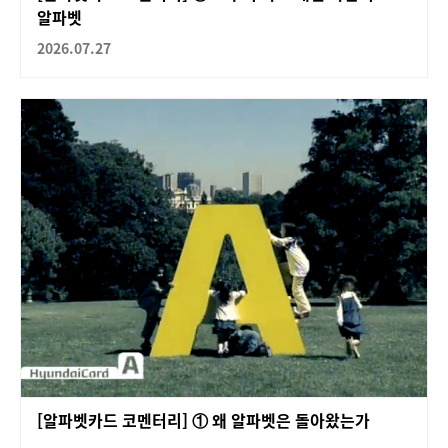
알파벳
2026.07.27
[알파벳카드 코멘터리] ① 왜 알파벳은 돌아왔는가