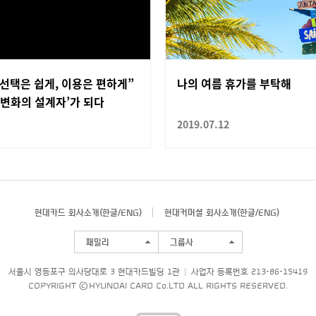
선택은 쉽게, 이용은 편하게”
나의 여름 휴가를 부탁해
‘변화의 설계자’가 되다
2019.07.12
현대카드 회사소개(
한글
/
ENG
)
현대커머셜 회사소개(
한글
/
ENG
)
패밀리
그룹사
서울시 영등포구 의사당대로 3 현대카드빌딩 1관
사업자 등록번호 213-86-15419
COPYRIGHT © HYUNDAI CARD Co.LTD ALL RIGHTS RESERVED.