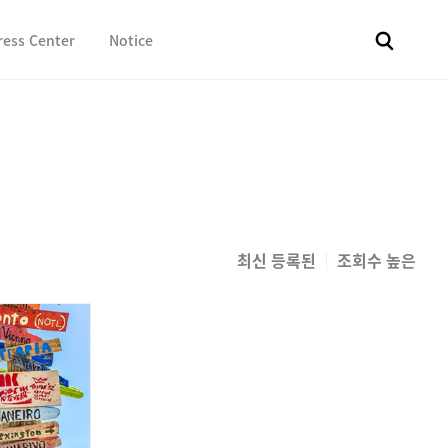
ress Center
Notice
전체
보도자료
Fact & Check
Image Library
In 
최신 등록된
조회수 높은