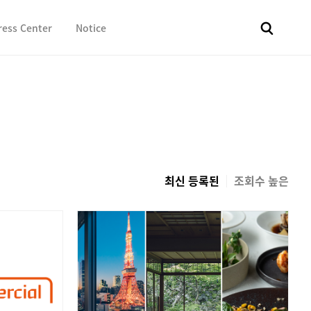
ress Center
Notice
전체
보도자료
Fact & Check
Image Library
In 
최신 등록된
조회수 높은