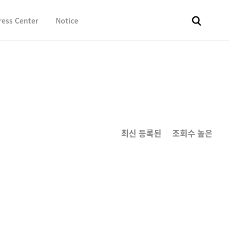
ress Center
Notice
전체
보도자료
Fact & Check
Image Library
In 
최신 등록된
조회수 높은