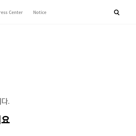
ress Center
Notice
전체
보도자료
Fact & Check
Image Library
In 
다.
세요