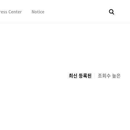
ress Center
Notice
전체
보도자료
Fact & Check
Image Library
In 
최신 등록된
조회수 높은