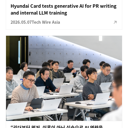
Hyundai Card tests generative AI for PR writing
and internal LLM training
2026.05.07
Tech Wire Asia
“리더부터 먼저, 이론이 아닌 실습으로 AI 역량을