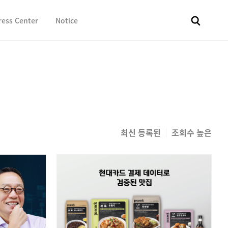
ress Center
Notice
전체
보도자료
Fact & Check
Image Library
In 
최신 등록된
조회수 높은