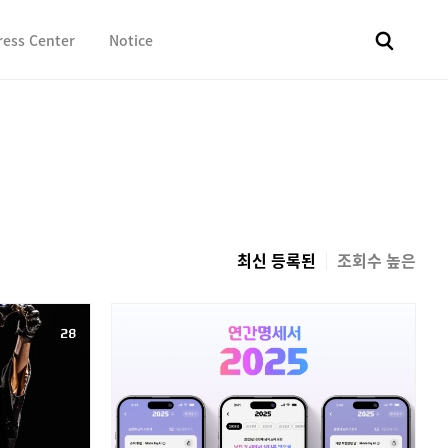
ress Center
Notice
전체
보도자료
Fact & Check
Image Library
In 
최신 등록된
조회수 높은