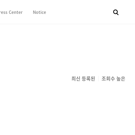
ress Center
Notice
전체
보도자료
Fact & Check
Image Library
In 
최신 등록된
조회수 높은