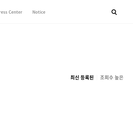
ress Center
Notice
전체
보도자료
Fact & Check
Image Library
In 
최신 등록된
조회수 높은