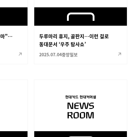
라마"…
두루마리 휴지, 골판지…이런 걸로
동대문서 ‘우주 탐사쇼’
2025.07.04
중앙일보