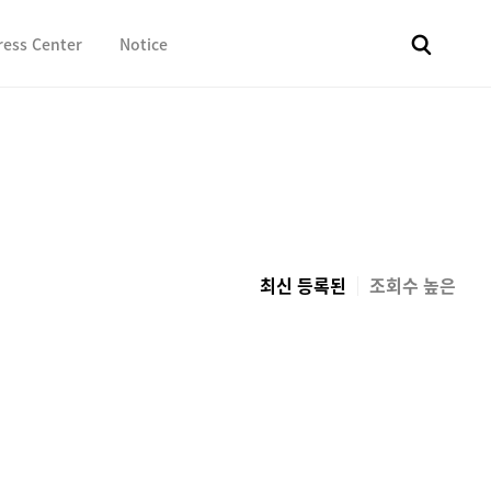
ress Center
Notice
전체
보도자료
Fact & Check
Image Library
In 
최신 등록된
조회수 높은