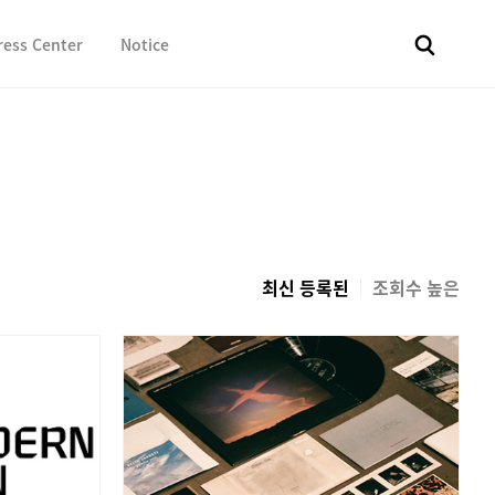
ress Center
Notice
전체
보도자료
Fact & Check
Image Library
In 
최신 등록된
조회수 높은