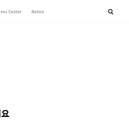
ress Center
Notice
전체
보도자료
Fact & Check
Image Library
In 
세요