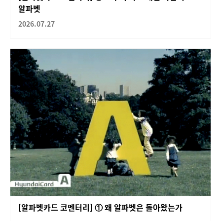
알파벳
2026.07.27
[알파벳카드 코멘터리] ① 왜 알파벳은 돌아왔는가