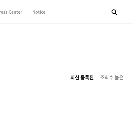
ress Center
Notice
전체
보도자료
Fact & Check
Image Library
In 
최신 등록된
조회수 높은