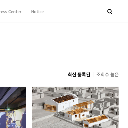
ress Center
Notice
전체
보도자료
Fact & Check
Image Library
In 
최신 등록된
조회수 높은