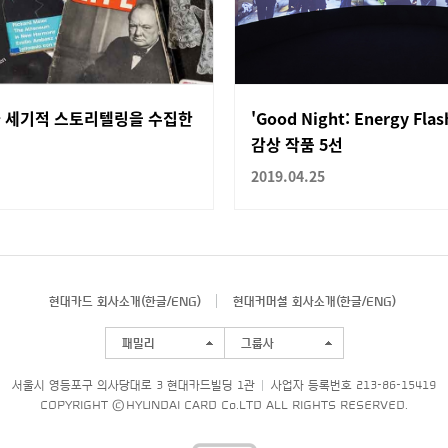
 세기적 스토리텔링을 수집한
'Good Night: Energy Fl
감상 작품 5선
2019.04.25
현대카드 회사소개(
한글
/
ENG
)
현대커머셜 회사소개(
한글
/
ENG
)
패밀리
그룹사
서울시 영등포구 의사당대로 3 현대카드빌딩 1관
사업자 등록번호 213-86-15419
COPYRIGHT © HYUNDAI CARD Co.LTD ALL RIGHTS RESERVED.