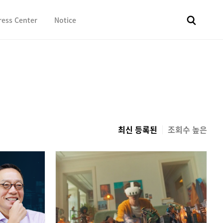
ress Center
Notice
전체
보도자료
Fact & Check
Image Library
In 
최신 등록된
조회수 높은