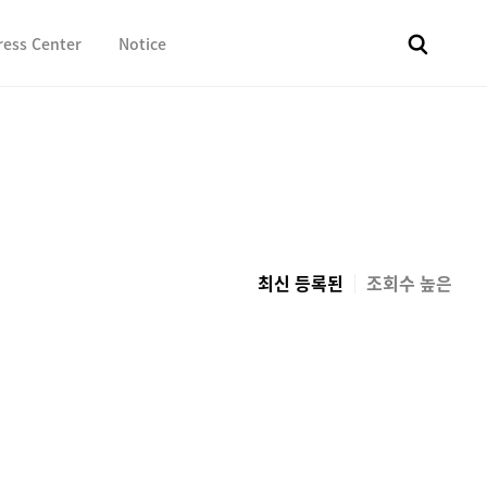
ress Center
Notice
전체
보도자료
Fact & Check
Image Library
In 
최신 등록된
조회수 높은