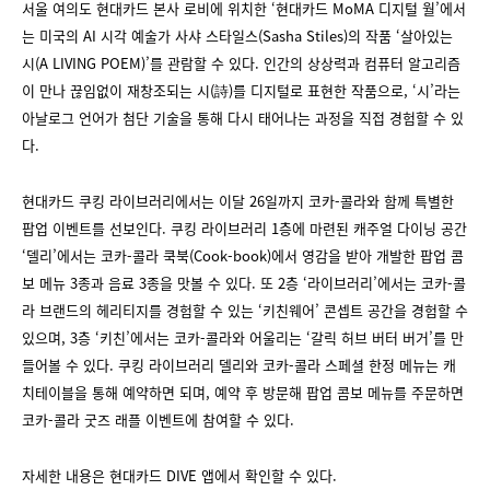
서울 여의도 현대카드 본사 로비에 위치한 ‘현대카드 MoMA 디지털 월’에서
는 미국의 AI 시각 예술가 사샤 스타일스(Sasha Stiles)의 작품 ‘살아있는
시(A LIVING POEM)’를 관람할 수 있다. 인간의 상상력과 컴퓨터 알고리즘
이 만나 끊임없이 재창조되는 시(詩)를 디지털로 표현한 작품으로, ‘시’라는
아날로그 언어가 첨단 기술을 통해 다시 태어나는 과정을 직접 경험할 수 있
다.
현대카드 쿠킹 라이브러리에서는 이달 26일까지 코카-콜라와 함께 특별한
팝업 이벤트를 선보인다. 쿠킹 라이브러리 1층에 마련된 캐주얼 다이닝 공간
‘델리’에서는 코카-콜라 쿡북(Cook-book)에서 영감을 받아 개발한 팝업 콤
보 메뉴 3종과 음료 3종을 맛볼 수 있다. 또 2층 ‘라이브러리’에서는 코카-콜
라 브랜드의 헤리티지를 경험할 수 있는 ‘키친웨어’ 콘셉트 공간을 경험할 수
있으며, 3층 ‘키친’에서는 코카-콜라와 어울리는 ‘갈릭 허브 버터 버거’를 만
들어볼 수 있다. 쿠킹 라이브러리 델리와 코카-콜라 스페셜 한정 메뉴는 캐
치테이블을 통해 예약하면 되며, 예약 후 방문해 팝업 콤보 메뉴를 주문하면
코카-콜라 굿즈 래플 이벤트에 참여할 수 있다.
자세한 내용은 현대카드 DIVE 앱에서 확인할 수 있다.