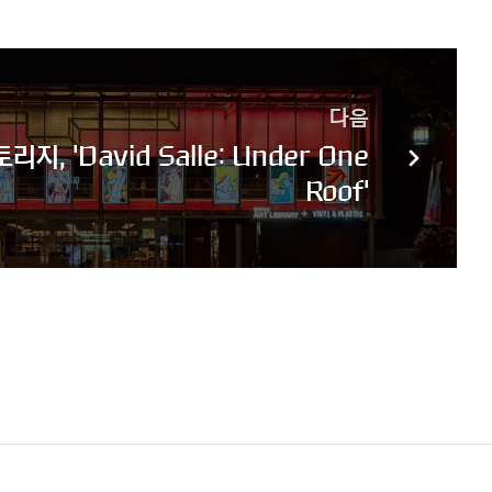
다음
, 'David Salle: Under One
Roof'